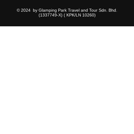
© 2024 by Glamping Park Travel and Tour Sdn. Bhd.
(1337749-X) ( KPK/LN 10260)